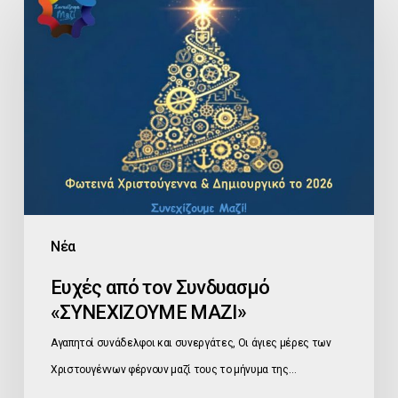
από
τον
Συνδυασμό
«ΣΥΝΕΧΙΖΟΥΜΕ
ΜΑΖΙ»
Νέα
Ευχές από τον Συνδυασμό
«ΣΥΝΕΧΙΖΟΥΜΕ ΜΑΖΙ»
Αγαπητοί συνάδελφοι και συνεργάτες, Οι άγιες μέρες των
Χριστουγέννων φέρνουν μαζί τους το μήνυμα της…