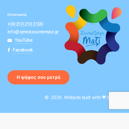
Επικοινωνία
+30 210 210 2100
info@synexizoumemazi.gr
YouTube
Facebook
Η
ψ
ή
φ
ο
ς
σ
ο
υ
μ
ε
τ
ρ
ά
©
2026
. Website built with 💗 by 777