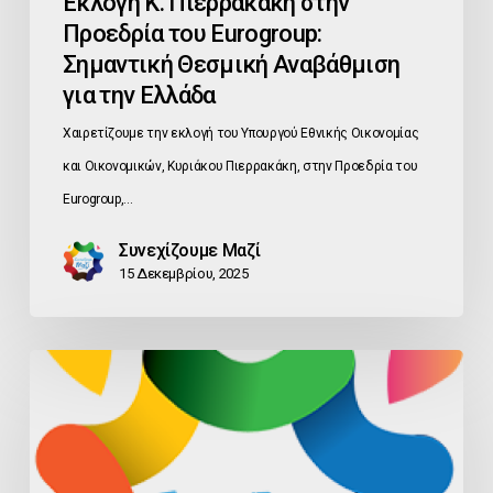
Εκλογή Κ. Πιερρακάκη στην
την
Προεδρία του Eurogroup:
Ελλάδα
Σημαντική Θεσμική Αναβάθμιση
για την Ελλάδα
Χαιρετίζουμε την εκλογή του Υπουργού Εθνικής Οικονομίας
και Οικονομικών, Κυριάκου Πιερρακάκη, στην Προεδρία του
Eurogroup,…
Συνεχίζουμε Μαζί
15 Δεκεμβρίου, 2025
ΑΜΕΣΗ
ΠΑΡΑΤΑΣΗ
ΕΦΑΡΜΟΓΗΣ
ΠΡΟΣΤΙΜΩΝ