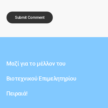
Μαζί
για
το
μέλλον
του
Βιοτεχνικού
Επιμελητηρίου
Πειραιά!