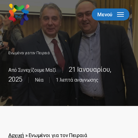
Skip
to
Μενού
Close
main
Menu
content
Ενωμένοι για τον Πειραιά
21 Ιανουαρίου,
Από
Συνεχίζουμε Μαζί
2025
Νέα
1 λεπτά αναγνωσης
Αρχική
»
Ενωμένοι για τον Πειραιά