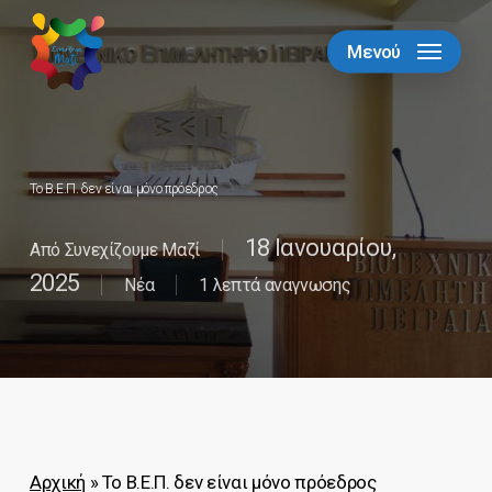
Skip
to
Μενού
Close
main
Menu
content
Το Β.Ε.Π. δεν είναι μόνο πρόεδρος
18 Ιανουαρίου,
Από
Συνεχίζουμε Μαζί
2025
Νέα
1 λεπτά αναγνωσης
Αρχική
»
Το Β.Ε.Π. δεν είναι μόνο πρόεδρος