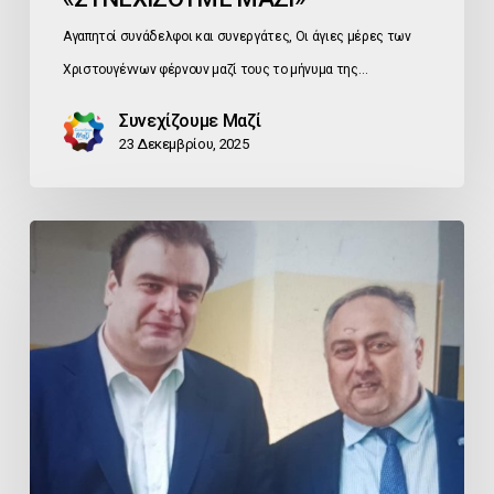
Αγαπητοί συνάδελφοι και συνεργάτες, Οι άγιες μέρες των
Χριστουγέννων φέρνουν μαζί τους το μήνυμα της…
Συνεχίζουμε Μαζί
23 Δεκεμβρίου, 2025
Εκλογή
Κ.
Πιερρακάκη
στην
Προεδρία
του
Eurogroup:
Σημαντική