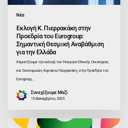
Θεσμική
Αναβάθμιση
Νέα
για
Εκλογή Κ. Πιερρακάκη στην
την
Προεδρία του Eurogroup:
Ελλάδα
Σημαντική Θεσμική Αναβάθμιση
για την Ελλάδα
Χαιρετίζουμε την εκλογή του Υπουργού Εθνικής Οικονομίας
και Οικονομικών, Κυριάκου Πιερρακάκη, στην Προεδρία του
Eurogroup,…
Συνεχίζουμε Μαζί
15 Δεκεμβρίου, 2025
ΑΜΕΣΗ