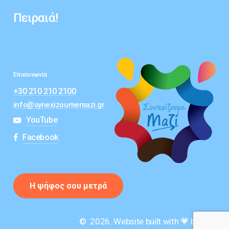
Πειραιά!
Επικοινωνία
+30 210 210 2100
info@synexizoumemazi.gr
YouTube
Facebook
Η
ψ
ή
φ
ο
ς
σ
ο
υ
μ
ε
τ
ρ
ά
©
2026
. Website built with 💗 by 777