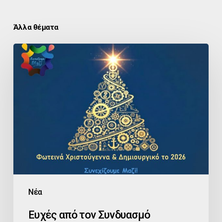
Άλλα θέματα
Ευχές
από
τον
Συνδυασμό
«ΣΥΝΕΧΙΖΟΥΜΕ
ΜΑΖΙ»
Νέα
Ευχές από τον Συνδυασμό