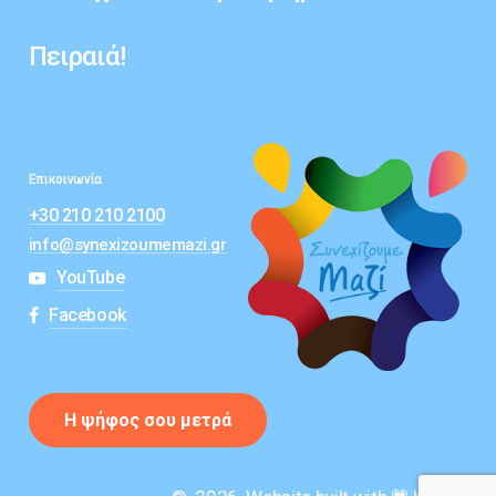
Πειραιά!
Επικοινωνία
+30 210 210 2100
info@synexizoumemazi.gr
YouTube
Facebook
Η
ψ
ή
φ
ο
ς
σ
ο
υ
μ
ε
τ
ρ
ά