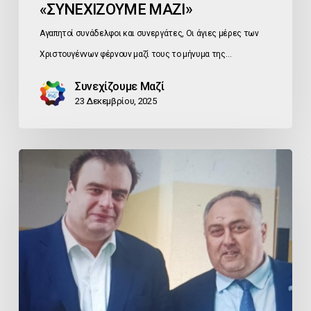
«ΣΥΝΕΧΙΖΟΥΜΕ ΜΑΖΙ»
Αγαπητοί συνάδελφοι και συνεργάτες, Οι άγιες μέρες των
Χριστουγέννων φέρνουν μαζί τους το μήνυμα της…
Συνεχίζουμε Μαζί
23 Δεκεμβρίου, 2025
Εκλογή
Κ.
Πιερρακάκη
στην
Προεδρία
του
Eurogroup:
Σημαντική