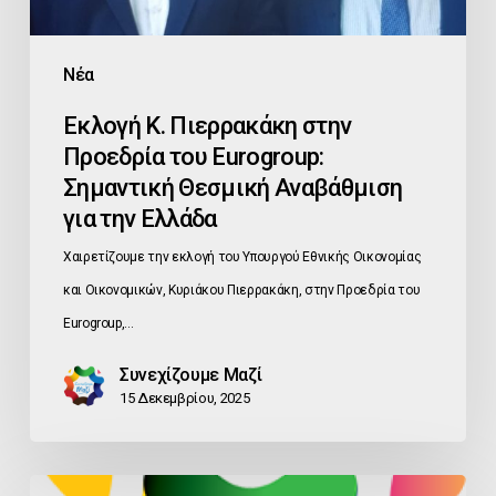
Θεσμική
Αναβάθμιση
Νέα
για
Εκλογή Κ. Πιερρακάκη στην
την
Προεδρία του Eurogroup:
Ελλάδα
Σημαντική Θεσμική Αναβάθμιση
για την Ελλάδα
Χαιρετίζουμε την εκλογή του Υπουργού Εθνικής Οικονομίας
και Οικονομικών, Κυριάκου Πιερρακάκη, στην Προεδρία του
Eurogroup,…
Συνεχίζουμε Μαζί
15 Δεκεμβρίου, 2025
ΑΜΕΣΗ