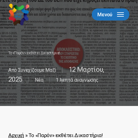
Skip
to
Μενού
Close
main
Menu
content
Το «Παρόν» εκθέτει Δικαστήρια!
12 Μαρτίου,
Από
Συνεχίζουμε Μαζί
2025
Νέα
1 λεπτά αναγνωσης
Αρχική
»
Το «Παρόν» εκθέτει Δικαστήρια!