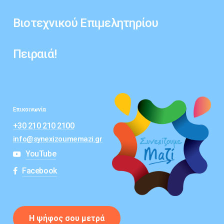
Βιοτεχνικού
Επιμελητηρίου
Πειραιά!
Επικοινωνία
+30 210 210 2100
info@synexizoumemazi.gr
YouTube
Facebook
Η
ψ
ή
φ
ο
ς
σ
ο
υ
μ
ε
τ
ρ
ά