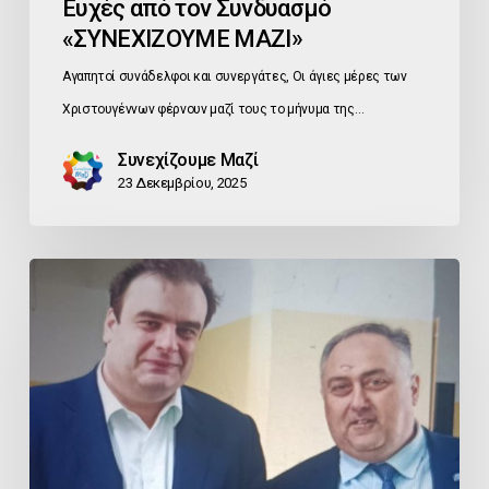
Ευχές από τον Συνδυασμό
«ΣΥΝΕΧΙΖΟΥΜΕ ΜΑΖΙ»
Αγαπητοί συνάδελφοι και συνεργάτες, Οι άγιες μέρες των
Χριστουγέννων φέρνουν μαζί τους το μήνυμα της…
Συνεχίζουμε Μαζί
23 Δεκεμβρίου, 2025
Εκλογή
Κ.
Πιερρακάκη
στην
Προεδρία
του
Eurogroup: