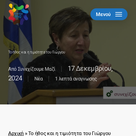
Skip
to
Μενού
Close
main
Menu
content
Το ήθος και η τιμιότητα του Γιώργου
17 Δεκεμβρίου,
Από
Συνεχίζουμε Μαζί
2024
Νέα
1 λεπτά αναγνωσης
Αρχική
»
Το ήθος και η τιμιότητα του Γιώργου