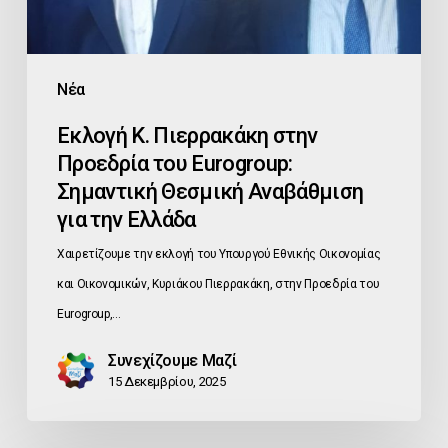
Σημαντική
Θεσμική
Αναβάθμιση
Νέα
για
Εκλογή Κ. Πιερρακάκη στην
την
Προεδρία του Eurogroup:
Ελλάδα
Σημαντική Θεσμική Αναβάθμιση
για την Ελλάδα
Χαιρετίζουμε την εκλογή του Υπουργού Εθνικής Οικονομίας
και Οικονομικών, Κυριάκου Πιερρακάκη, στην Προεδρία του
Eurogroup,…
Συνεχίζουμε Μαζί
15 Δεκεμβρίου, 2025