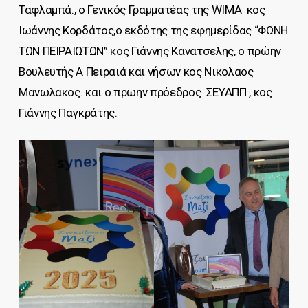
Ταφλαμπά., o Γενικός Γραμματέας της WIMA κος
Ιωάννης Κορδάτος,o εκδότης της εφημερίδας “ΦΩΝΗ
ΤΩΝ ΠΕΙΡΑΙΩΤΩΝ” κος Γιάννης Κανατσελης, ο πρώην
Βουλευτής Α Πειραιά και νήσων κος Νικολαος
Μανωλακος. και ο πρωην πρόεδρος ΣΕΥΑΠΠ , κος
Γιάννης Παγκράτης.