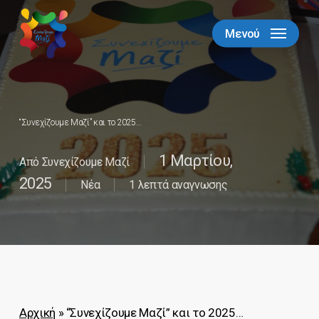
Skip
to
Μενού
Close
main
Menu
content
“Συνεχίζουμε Μαζί” και το 2025…
1 Μαρτίου,
Από
Συνεχίζουμε Μαζί
2025
Νέα
1 λεπτά αναγνωσης
Αρχική
»
“Συνεχίζουμε Μαζί” και το 2025…