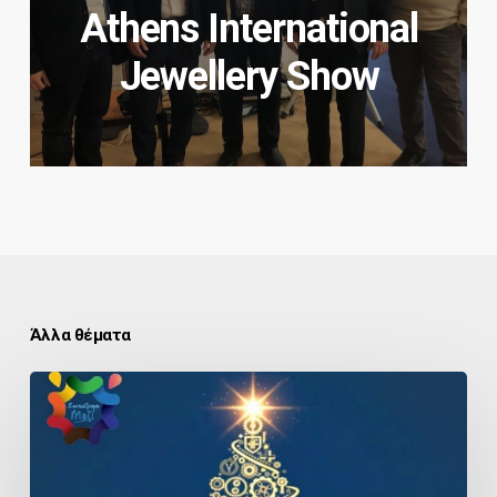
Athens International
Jewellery Show
Άλλα θέματα
Ευχές
από
τον
Συνδυασμό