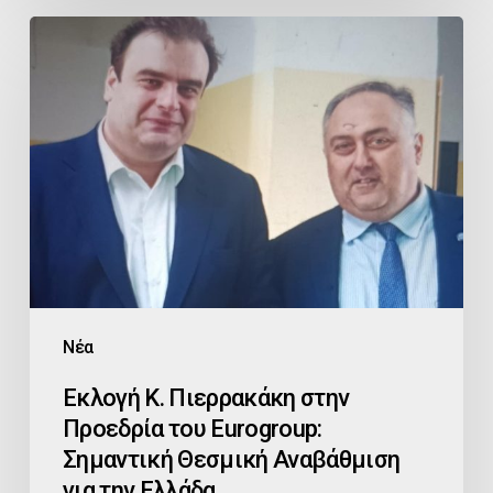
Εκλογή
Κ.
Πιερρακάκη
στην
Προεδρία
του
Eurogroup:
Σημαντική
Θεσμική
Αναβάθμιση
Νέα
για
Εκλογή Κ. Πιερρακάκη στην
την
Προεδρία του Eurogroup:
Ελλάδα
Σημαντική Θεσμική Αναβάθμιση
για την Ελλάδα