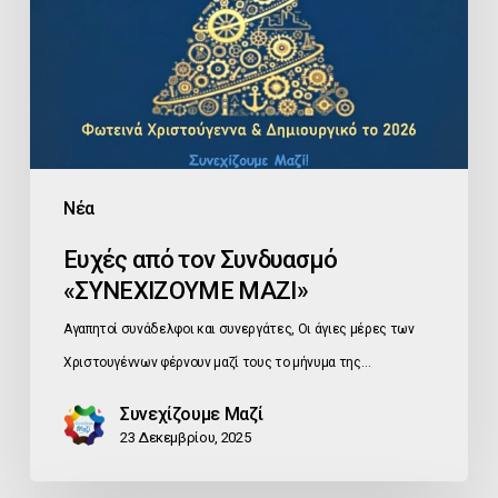
«ΣΥΝΕΧΙΖΟΥΜΕ
ΜΑΖΙ»
Νέα
Ευχές από τον Συνδυασμό
«ΣΥΝΕΧΙΖΟΥΜΕ ΜΑΖΙ»
Αγαπητοί συνάδελφοι και συνεργάτες, Οι άγιες μέρες των
Χριστουγέννων φέρνουν μαζί τους το μήνυμα της…
Συνεχίζουμε Μαζί
23 Δεκεμβρίου, 2025