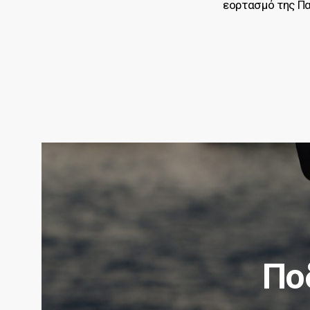
εορτασμό της Πα
Πο