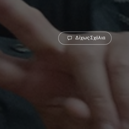
Δίχως Σχόλια