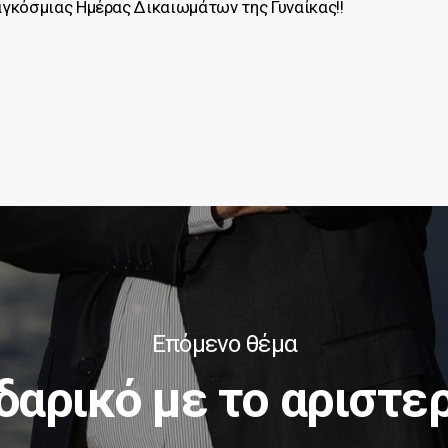
γκόσμιας Ημέρας Δικαιωμάτων της Γυναίκας!!
Επόμενο θέμα
δαρικό με το αριστε