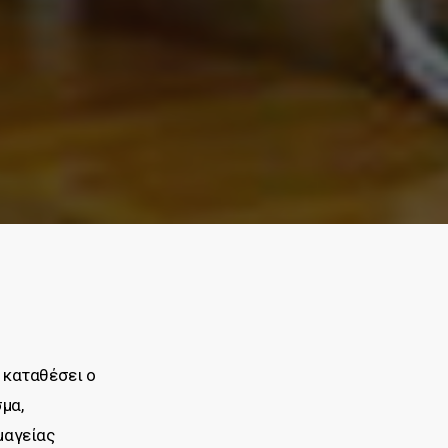
 καταθέσει ο
μα,
μαγείας