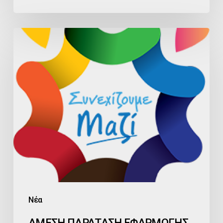
ΑΜΕΣΗ
ΠΑΡΑΤΑΣΗ
ΕΦΑΡΜΟΓΗΣ
ΠΡΟΣΤΙΜΩΝ
ΓΕΜΗ
ΖΗΤΑ
Ο
ΕΠΙΜΕΛΗΤΗΡΙΑΚΟΣ
ΣΥΝΔΥΑΣΜΟΣ
«ΣΥΝΕΧΙΖΟΥΜΕ
ΜΑΖΙ
Νέα
ΑΜΕΣΗ ΠΑΡΑΤΑΣΗ ΕΦΑΡΜΟΓΗΣ