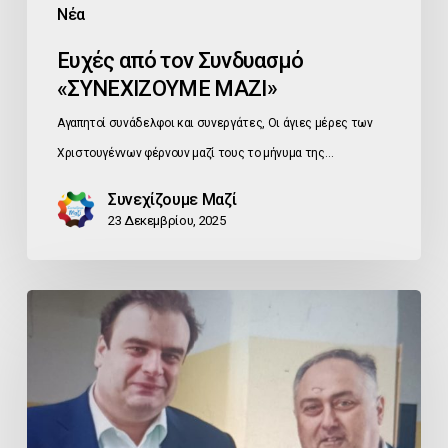
Νέα
Ευχές από τον Συνδυασμό
«ΣΥΝΕΧΙΖΟΥΜΕ ΜΑΖΙ»
Αγαπητοί συνάδελφοι και συνεργάτες, Οι άγιες μέρες των
Χριστουγέννων φέρνουν μαζί τους το μήνυμα της…
Συνεχίζουμε Μαζί
23 Δεκεμβρίου, 2025
Εκλογή
Κ.
Πιερρακάκη
στην
Προεδρία