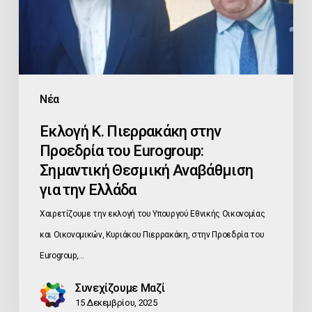
του
Eurogroup:
Σημαντική
Θεσμική
Αναβάθμιση
Νέα
για
Εκλογή Κ. Πιερρακάκη στην
την
Προεδρία του Eurogroup:
Ελλάδα
Σημαντική Θεσμική Αναβάθμιση
για την Ελλάδα
Χαιρετίζουμε την εκλογή του Υπουργού Εθνικής Οικονομίας
και Οικονομικών, Κυριάκου Πιερρακάκη, στην Προεδρία του
Eurogroup,…
Συνεχίζουμε Μαζί
15 Δεκεμβρίου, 2025