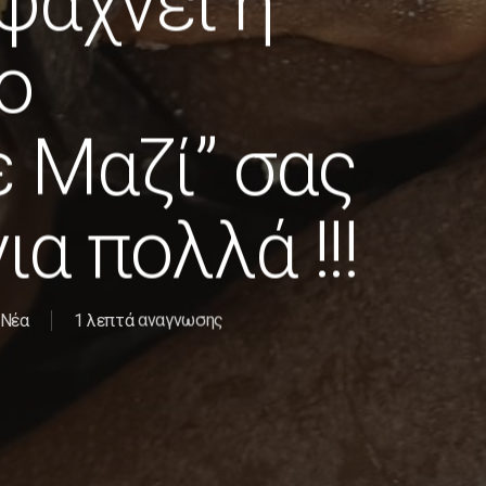
ψάχνει η
ο
ε Μαζί” σας
ια πολλά !!!
Νέα
1 λεπτά αναγνωσης