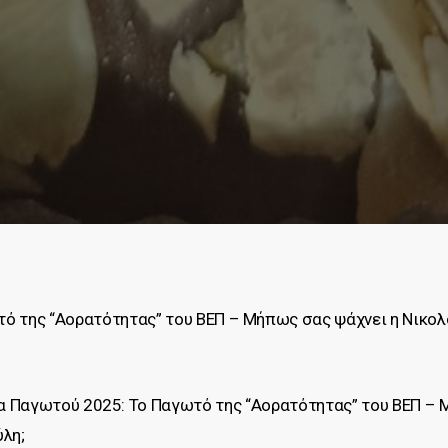
 της “Αορατότητας” του ΒΕΠ – Μήπως σας ψάχνει η Νικολο
α Παγωτού 2025: Το Παγωτό της “Αορατότητας” του ΒΕΠ –
ύλη;