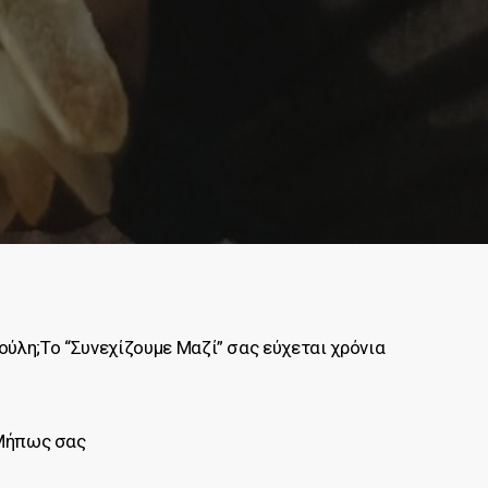
ύλη;Το “Συνεχίζουμε Μαζί” σας εύχεται χρόνια
 Μήπως σας