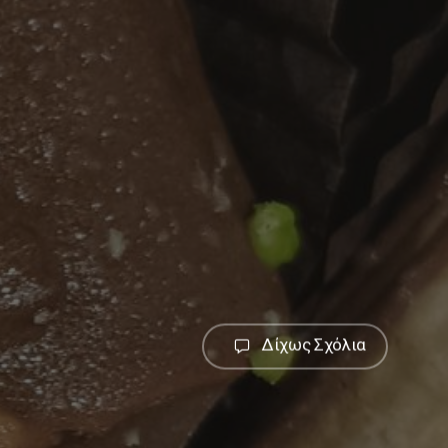
Δίχως Σχόλια