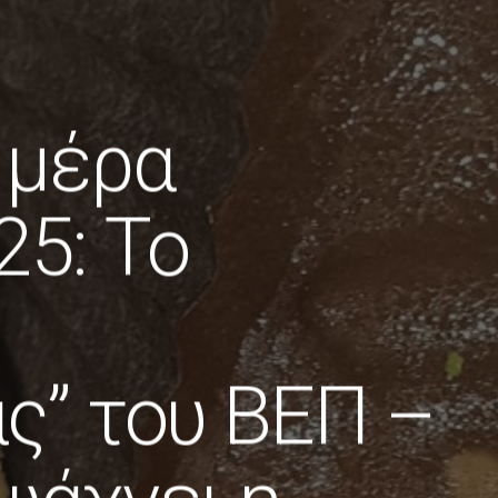
Ημέρα
5: Το
ς” του ΒΕΠ –