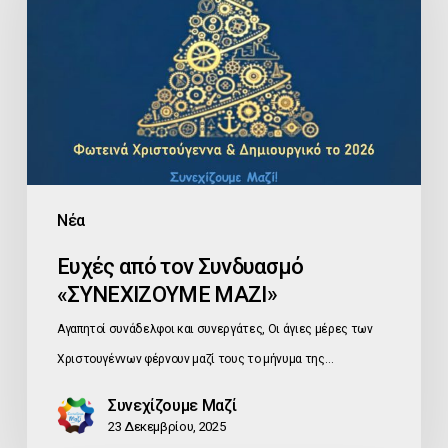
Συνδυασμό
«ΣΥΝΕΧΙΖΟΥΜΕ
ΜΑΖΙ»
Νέα
Ευχές από τον Συνδυασμό
«ΣΥΝΕΧΙΖΟΥΜΕ ΜΑΖΙ»
Αγαπητοί συνάδελφοι και συνεργάτες, Οι άγιες μέρες των
Χριστουγέννων φέρνουν μαζί τους το μήνυμα της…
Συνεχίζουμε Μαζί
23 Δεκεμβρίου, 2025