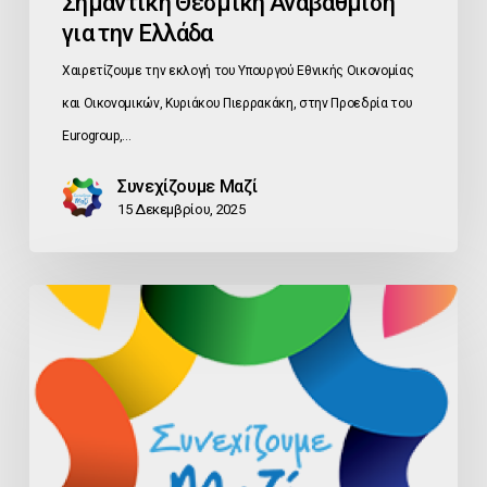
Σημαντική Θεσμική Αναβάθμιση
για την Ελλάδα
Χαιρετίζουμε την εκλογή του Υπουργού Εθνικής Οικονομίας
και Οικονομικών, Κυριάκου Πιερρακάκη, στην Προεδρία του
Eurogroup,…
Συνεχίζουμε Μαζί
15 Δεκεμβρίου, 2025
ΑΜΕΣΗ
ΠΑΡΑΤΑΣΗ
ΕΦΑΡΜΟΓΗΣ
ΠΡΟΣΤΙΜΩΝ
ΓΕΜΗ
ΖΗΤΑ