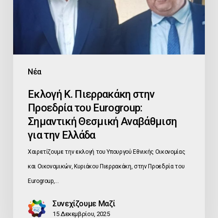
του
Eurogroup:
Σημαντική
Θεσμική
Αναβάθμιση
Νέα
για
Εκλογή Κ. Πιερρακάκη στην
την
Προεδρία του Eurogroup:
Ελλάδα
Σημαντική Θεσμική Αναβάθμιση
για την Ελλάδα
Χαιρετίζουμε την εκλογή του Υπουργού Εθνικής Οικονομίας
και Οικονομικών, Κυριάκου Πιερρακάκη, στην Προεδρία του
Eurogroup,…
Συνεχίζουμε Μαζί
15 Δεκεμβρίου, 2025