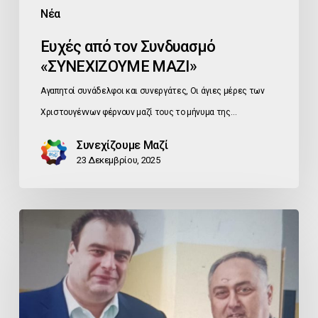
Νέα
Ευχές από τον Συνδυασμό
«ΣΥΝΕΧΙΖΟΥΜΕ ΜΑΖΙ»
Αγαπητοί συνάδελφοι και συνεργάτες, Οι άγιες μέρες των
Χριστουγέννων φέρνουν μαζί τους το μήνυμα της…
Συνεχίζουμε Μαζί
23 Δεκεμβρίου, 2025
Εκλογή
Κ.
Πιερρακάκη
στην
Προεδρία