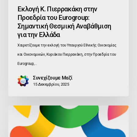
Εκλογή Κ. Πιερρακάκη στην
την
Προεδρία του Eurogroup:
Ελλάδα
Σημαντική Θεσμική Αναβάθμιση
για την Ελλάδα
Χαιρετίζουμε την εκλογή του Υπουργού Εθνικής Οικονομίας
και Οικονομικών, Κυριάκου Πιερρακάκη, στην Προεδρία του
Eurogroup,…
Συνεχίζουμε Μαζί
15 Δεκεμβρίου, 2025
ΑΜΕΣΗ
ΠΑΡΑΤΑΣΗ
ΕΦΑΡΜΟΓΗΣ