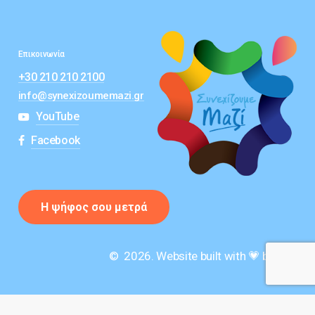
Επικοινωνία
+30 210 210 2100
info@synexizoumemazi.gr
YouTube
Facebook
Η
ψ
ή
φ
ο
ς
σ
ο
υ
μ
ε
τ
ρ
ά
©
2026
. Website built with 💗 by 777