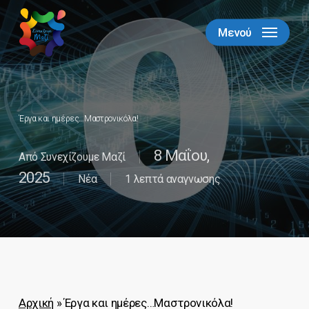
Skip
to
Μενού
Close
main
Menu
content
Έργα και ημέρες…Μαστρονικόλα!
8 Μαΐου,
Από
Συνεχίζουμε Μαζί
2025
Νέα
1 λεπτά αναγνωσης
Αρχική
»
Έργα και ημέρες…Μαστρονικόλα!