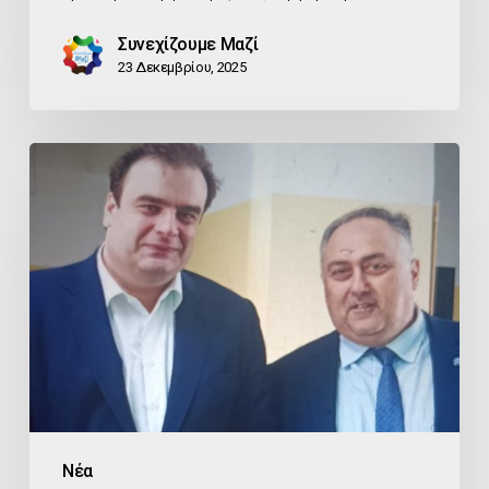
Συνεχίζουμε Μαζί
23 Δεκεμβρίου, 2025
Εκλογή
Κ.
Πιερρακάκη
στην
Προεδρία
του
Eurogroup:
Σημαντική
Θεσμική
Αναβάθμιση
Νέα
για