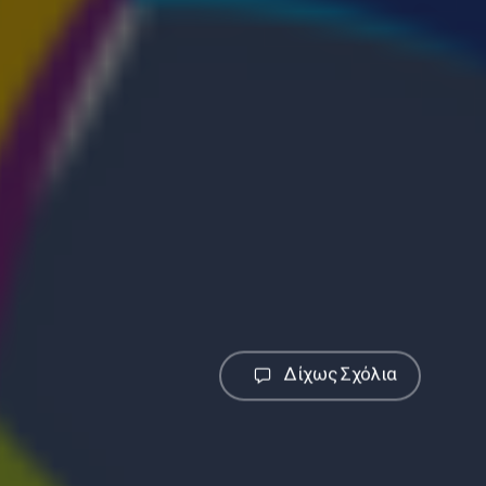
Δίχως Σχόλια