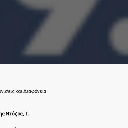
νίσεις και Διαφάνεια
ς Ντόζας, Τ.