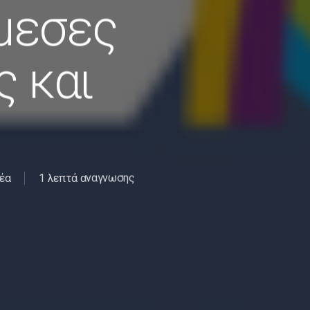
μεσες
ς και
έα
1 λεπτά αναγνωσης