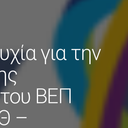
χία για την
ης
 του ΒΕΠ
Θ –