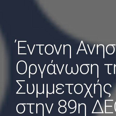
Έντονη Ανησυ
Οργάνωση τ
Συμμετοχής
στην 89η ΔΕ