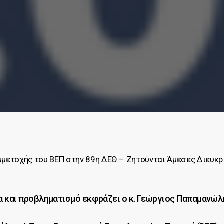
μμετοχής του ΒΕΠ στην 89η ΔΕΘ – Ζητούνται Άμεσες Διευκρι
α και προβληματισμό εκφράζει ο κ. Γεώργιος Παπαμανώλη