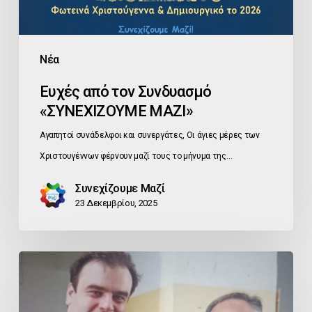
Νέα
Ευχές από τον Συνδυασμό
«ΣΥΝΕΧΙΖΟΥΜΕ ΜΑΖΙ»
Αγαπητοί συνάδελφοι και συνεργάτες, Οι άγιες μέρες των
Χριστουγέννων φέρνουν μαζί τους το μήνυμα της…
Συνεχίζουμε Μαζί
23 Δεκεμβρίου, 2025
Εκλογή
Κ.
Πιερρακάκη