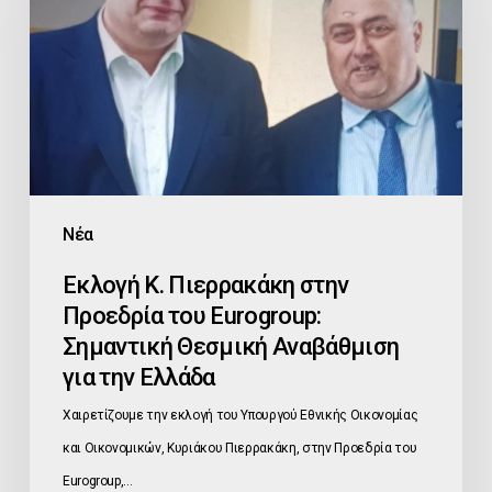
στην
Προεδρία
του
Eurogroup:
Σημαντική
Θεσμική
Αναβάθμιση
Νέα
για
Εκλογή Κ. Πιερρακάκη στην
την
Προεδρία του Eurogroup:
Ελλάδα
Σημαντική Θεσμική Αναβάθμιση
για την Ελλάδα
Χαιρετίζουμε την εκλογή του Υπουργού Εθνικής Οικονομίας
και Οικονομικών, Κυριάκου Πιερρακάκη, στην Προεδρία του
Eurogroup,…