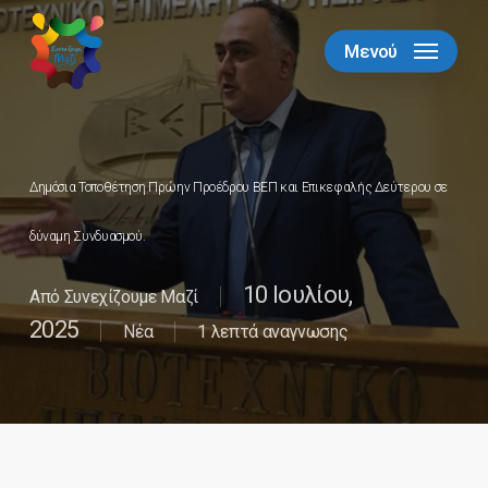
Skip
to
Μενού
Close
main
Menu
content
Δημόσια Τοποθέτηση Πρώην Προέδρου ΒΕΠ και Επικεφαλής Δεύτερου σε
δύναμη Συνδυασμού.
10 Ιουλίου,
Από
Συνεχίζουμε Μαζί
2025
Νέα
1 λεπτά αναγνωσης