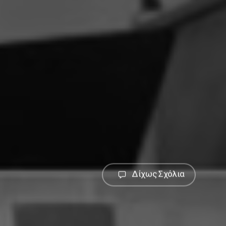
Δίχως Σχόλια