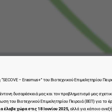
“SECOVE – Erasmus+” του Βιοτεχνικού Επιμελητηρίου Πειρ
έντονη δυσαρέσκειά μας και τον προβληματισμό μας σχετικ
ση του Βιοτεχνικού Επιμελητηρίου Πειραιά (ΒΕΠ) για το έ
α έλαβε χώρα στις 18 Ιουνίου 2025,
αλλά για κάποιο ανεξ