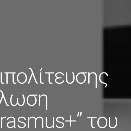
ιπολίτευσης
ήλωση
rasmus+” του