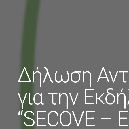
Δήλωση Αντ
για την Εκδ
“SECOVE – E