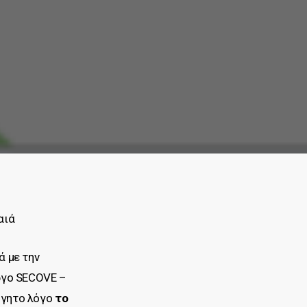
αιά
ά με την
ργο SECOVE –
ήγητο λόγο
το