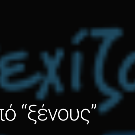
ό “ξένους”