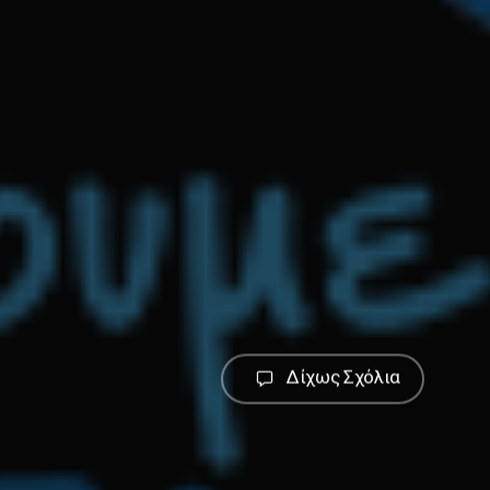
Δίχως Σχόλια