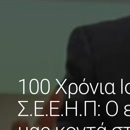
100 Χρόνια Ι
Σ.Ε.Ε.Η.Π: Ο