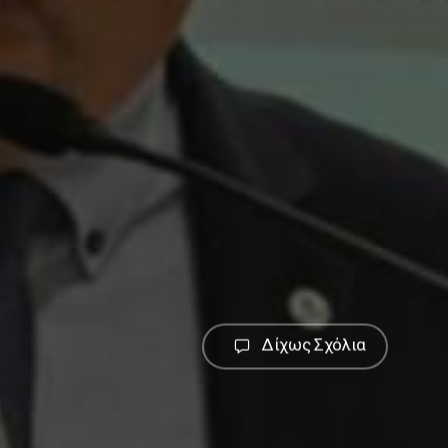
Δίχως Σχόλια